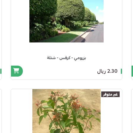
بزرومي - كرفس - شتلة
2.30 ريال
غير متوفر