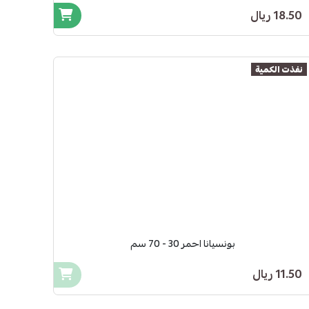
18.50 ريال
نفذت الكمية
بونسيانا احمر 30 - 70 سم
11.50 ريال