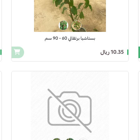
بستاشيا برتقالي 60 - 90 سم
10.35 ريال