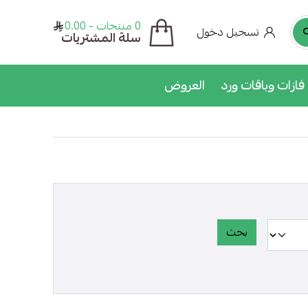
0 منتجات - 0.00
تسجيل دخول
سلة المشتريات
فازات وباقات ورد
العروض