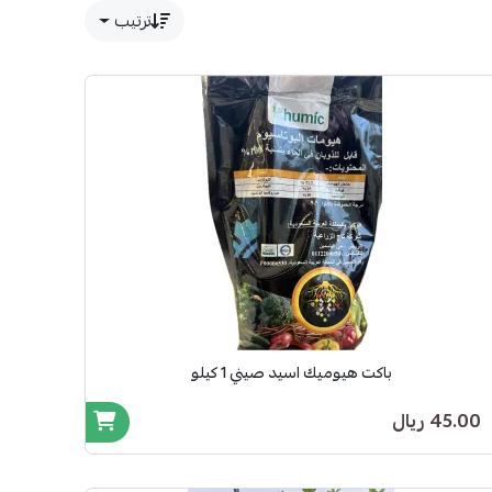
ترتيب
باكت هيوميك اسيد صيني 1 كيلو
45.00 ريال