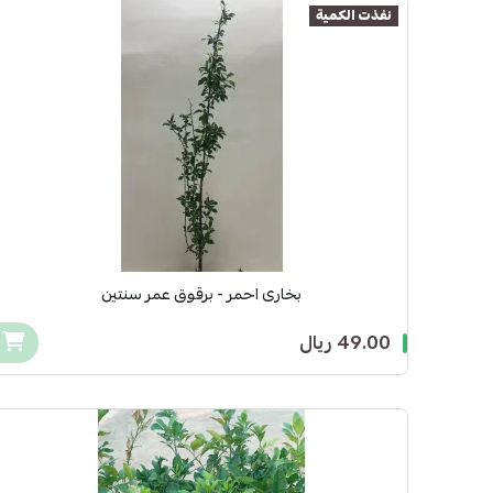
نفذت الكمية
بخارى احمر - برقوق عمر سنتين
49.00 ريال