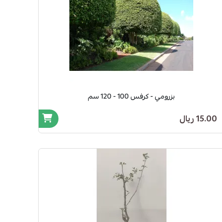
بزرومي - كرفس 100 - 120 سم
15.00 ريال