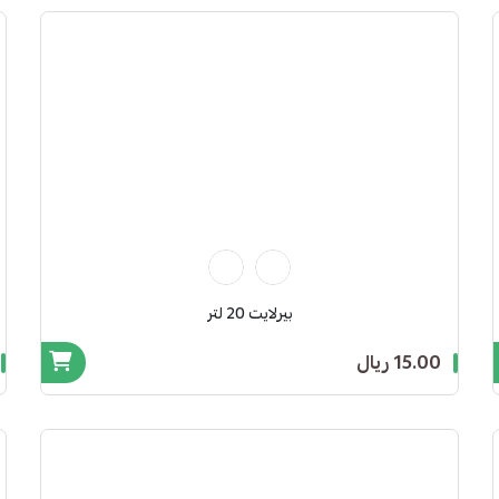
بيرلايت 20 لتر
15.00 ريال