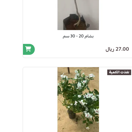
بشام 20 - 30 سم
27.00 ريال
نفذت الكمية