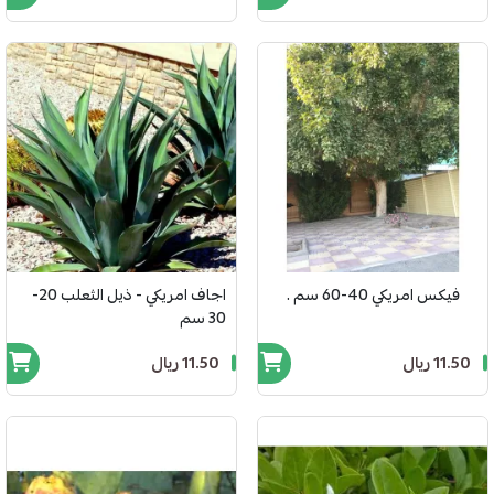
فيكس امريكي 40-60 سم .
اجاف امريكي - ذيل الثعلب 20-
30 سم
11.50 ريال
11.50 ريال